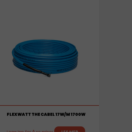
FLEXWATT THE CABEL 17W/M 1700W
Logg inn for å se priser
LES MER