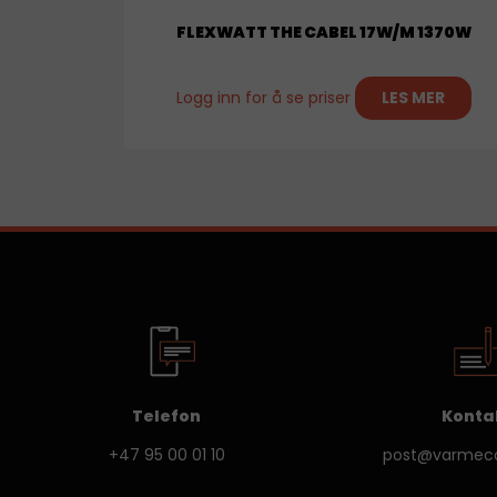
FLEXWATT THE CABEL 17W/M 1370W
Logg inn for å se priser
LES MER
Telefon
Konta
+47 95 00 01 10
post@varmeco