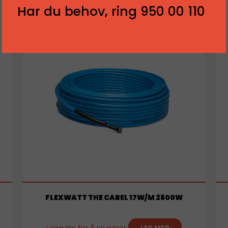
Har du behov, ring 950 00 110
FLEXWATT THE CABEL 17W/M 2800W
Logg inn for å se priser
LES MER