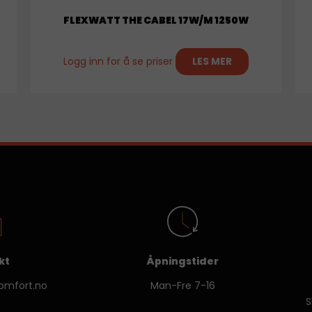
FLEXWATT THE CABEL 17W/M 1250W
Logg inn for å se priser
LES MER
kt
Åpningstider
mfort.no
Man-Fre 7-16
S