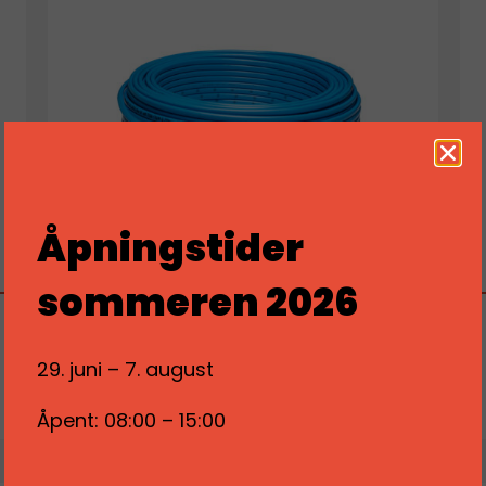
Åpningstider
sommeren 2026
FLEXWATT THE CABEL 17W/M 600W
29. juni – 7. august
Logg inn for å se priser
LES MER
Åpent: 08:00 – 15:00