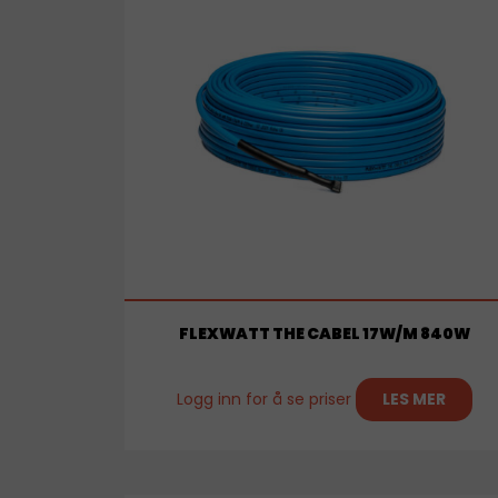
FLEXWATT THE CABEL 17W/M 840W
Logg inn for å se priser
LES MER