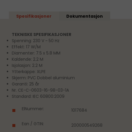
Spesifikasjoner
Dokumentasjon
TEKNISKE SPESIFIKASJONER
Spenning: 230 V ~ 50 Hz
Effekt: 17 W/M
Diamenter: 7.5 x 5.8 MM
Kaldende: 2.2 M
Isjolasjon: 2.2 M
Ytterkappe: XLPE
Skjerm: PVC Dobbel aluminium
Garanti: 25 år
Nr. CE-C-0603-16-98-03-1A
Standard: IEC 60800:2009
ElNummer:
1017684
Ean / GTIN:
200000549268