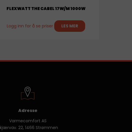
FLEXWATT THE CABEL 17W/M 1000W
Logg inn for å se priser
LES MER
Adresse
Varmecomfort AS
kjærvav. 22, 1466 Strømmen