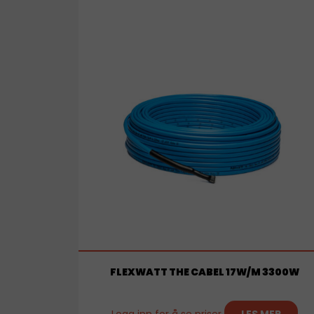
FLEXWATT THE CABEL 17W/M 3300W
Logg inn for å se priser
LES MER