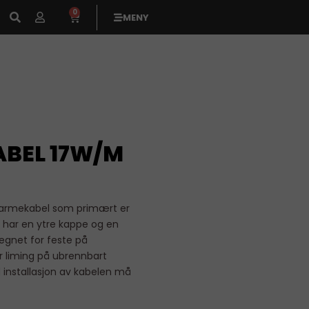
0
MENY
ABEL 17W/M
varmekabel som primært er
n har en ytre kappe og en
egnet for feste på
r liming på ubrennbart
installasjon av kabelen må