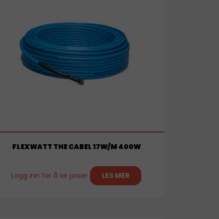
FLEXWATT THE CABEL 17W/M 400W
Logg inn for å se priser
LES MER