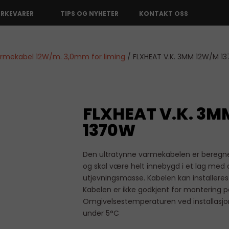
ERKEVARER
TIPS OG NYHETER
KONTAKT OSS
armekabel 12W/m. 3,0mm for liming
/ FLXHEAT V.K. 3MM 12W/M 1
FLXHEAT V.K. 3M
1370W
Den ultratynne varmekabelen er beregnet
og skal være helt innebygd i et lag med a
utjevningsmasse. Kabelen kan installeres 
Kabelen er ikke godkjent for montering 
Omgivelsestemperaturen ved installasj
under 5°C