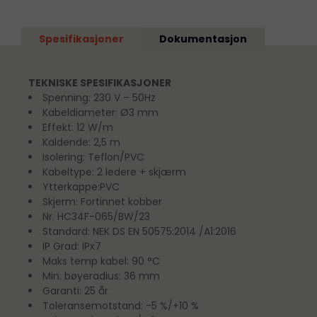
Spesifikasjoner
Dokumentasjon
TEKNISKE SPESIFIKASJONER
Spenning: 230 V – 50Hz
Kabeldiameter: Ø3 mm
Effekt: 12 W/m
Kaldende: 2,5 m
Isolering: Teflon/PVC
Kabeltype: 2 ledere + skjærm
Ytterkappe:PVC
Skjerm: Fortinnet kobber
Nr. HC34F-065/BW/23
Standard: NEK DS EN 50575:2014 /A1:2016
IP Grad: IPx7
Maks temp kabel: 90 °C
Min. bøyeradius: 36 mm
Garanti: 25 år
Toleransemotstand: -5 %/+10 %