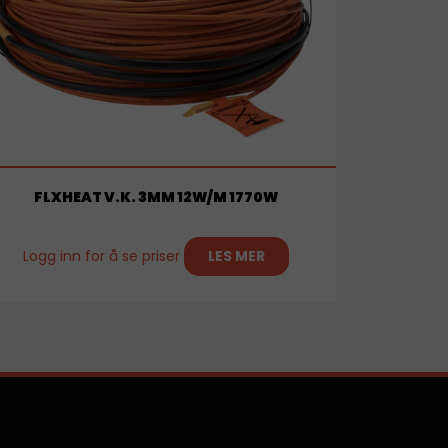
FLXHEAT V.K. 3MM 12W/M 1770W
Logg inn for å se priser
LES MER