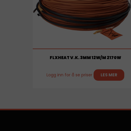
FLXHEAT V.K. 3MM 12W/M 2170W
Logg inn for å se priser
LES MER