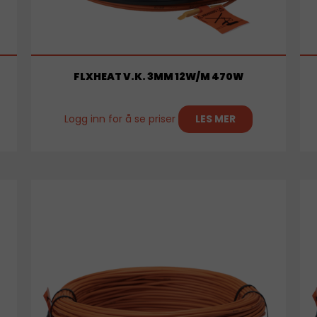
FLXHEAT V.K. 3MM 12W/M 470W
Logg inn for å se priser
LES MER