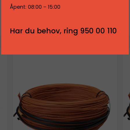
FLXHEAT V.K. 3MM 12W/M 840W
Åpent: 08:00 – 15:00
Logg inn for å se priser
LES MER
Har du behov, ring 950 00 110