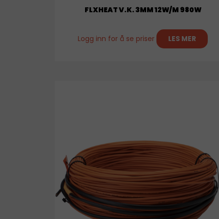
FLXHEAT V.K. 3MM 12W/M 980W
Logg inn for å se priser
LES MER