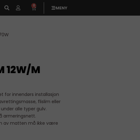
0
MENY
370W
M 12W/M
 for innendørs installasjon
vrettingsmasse, flislim eller
under alle typer gulv.
på armeringsnett.
on av matten må ikke være