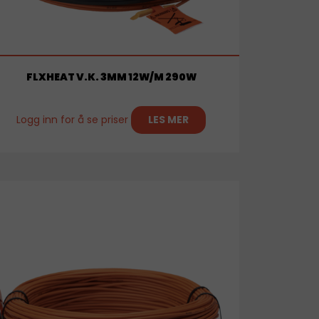
FLXHEAT V.K. 3MM 12W/M 290W
Logg inn for å se priser
LES MER