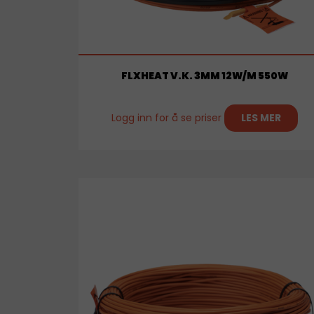
FLXHEAT V.K. 3MM 12W/M 550W
Logg inn for å se priser
LES MER