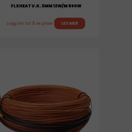
FLXHEAT V.K. 3MM 12W/M 650W
Logg inn for å se priser
LES MER