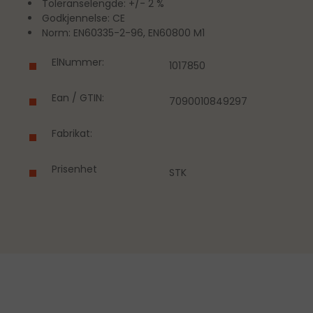
Toleranselengde: +/- 2 %
Godkjennelse: CE
Norm: EN60335-2-96, EN60800 M1
ElNummer:
1017850
Ean / GTIN:
7090010849297
Fabrikat:
Prisenhet
STK