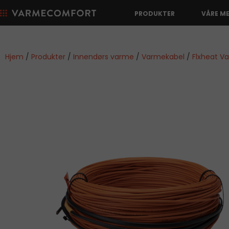
PRODUKTER
VÅRE M
Hjem
/
Produkter
/
Innendørs varme
/
Varmekabel
/
Flxheat V