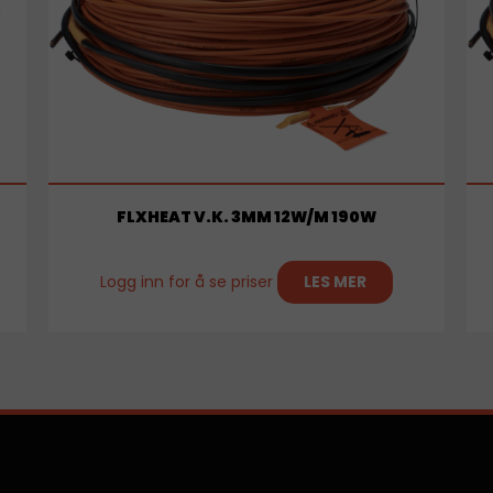
FLXHEAT V.K. 3MM 12W/M 190W
Logg inn for å se priser
LES MER