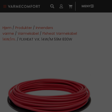
MENY
Hjem
/
Produkter
/
Innendørs
varme
/
Varmekabel
/
Flxheat Varmekabel
14W/m.
/ FLXHEAT V.K. 14W/M 59M 830W