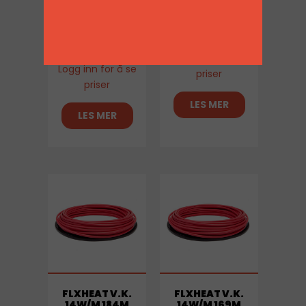
FLXHEAT V.K.
FLXHEAT V.K.
14W/M 205M
14W/M 18M 250W
2900W
Logg inn for å se
Logg inn for å se
priser
priser
LES MER
LES MER
FLXHEAT V.K.
FLXHEAT V.K.
14W/M 184M
14W/M 169M