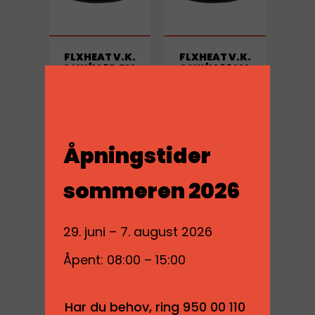
FLXHEAT V.K.
FLXHEAT V.K.
14W/M 35,5M
14W/M 220M
500W
3080W
Logg inn for å se
Logg inn for å se
priser
priser
Åpningstider
LES MER
LES MER
sommeren 2026
29. juni – 7. august 2026
Åpent: 08:00 – 15:00
Har du behov, ring 950 00 110