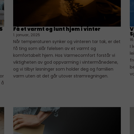
5
Få et varmt og lunt hjem i vinter
V
S
1. januar, 2025
16
Når temperaturen synker og vinteren tar tak, er det
I 
få ting som slår følelsen av et varmt og
le
komfortabelt hjem. Hos Varmecomfort forstår vi
f
viktigheten av god oppvarming i vintermånedene,
be
og vi tilbyr løsninger som holder deg og familien
væ
or
varm uten at det går utover strømregningen.
 å