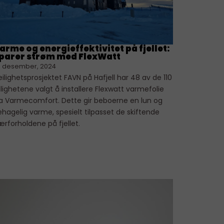
arme og energieffektivitet på fjellet:
parer strøm med FlexWatt
. desember, 2024
leilighetsprosjektet FAVN på Hafjell har 48 av de 110
ilighetene valgt å installere Flexwatt varmefolie
ra Varmecomfort. Dette gir beboerne en lun og
hagelig varme, spesielt tilpasset de skiftende
rforholdene på fjellet.