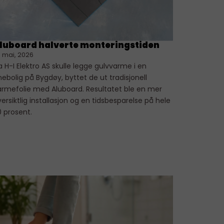
luboard halverte monteringstiden
. mai, 2026
 H-I Elektro AS skulle legge gulvvarme i en
ebolig på Bygdøy, byttet de ut tradisjonell
armefolie med Aluboard. Resultatet ble en mer
ersiktlig installasjon og en tidsbesparelse på hele
0 prosent.