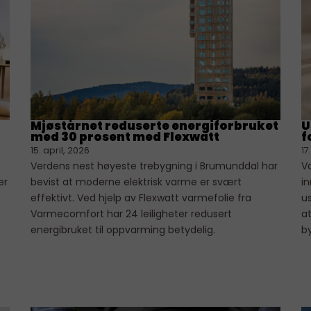
Mjøstårnet reduserte energiforbruket
U
med 30 prosent med Flexwatt
f
15. april, 2026
17
Verdens nest høyeste trebygning i Brumunddal har
V
er
bevist at moderne elektrisk varme er svært
i
effektivt. Ved hjelp av Flexwatt varmefolie fra
u
t
Varmecomfort har 24 leiligheter redusert
at
energibruket til oppvarming betydelig.
b