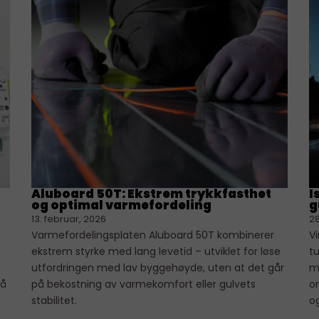
Aluboard 50T: Ekstrem trykkfasthet
I
og optimal varmefordeling
g
13. februar, 2026
28
Varmefordelingsplaten Aluboard 50T kombinerer
V
ekstrem styrke med lang levetid – utviklet for løse
t
utfordringen med lav byggehøyde, uten at det går
m
på
på bekostning av varmekomfort eller gulvets
o
stabilitet.
o