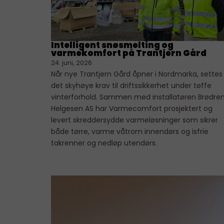
Intelligent snøsmelting og
varmekomfort på Trantjern Gård
24. juni, 2026
Når nye Trantjern Gård åpner i Nordmarka, settes
det skyhøye krav til driftssikkerhet under tøffe
vinterforhold. Sammen med installatøren Brødre
Helgesen AS har Varmecomfort prosjektert og
levert skreddersydde varmeløsninger som sikrer
både tørre, varme våtrom innendørs og isfrie
takrenner og nedløp utendørs.