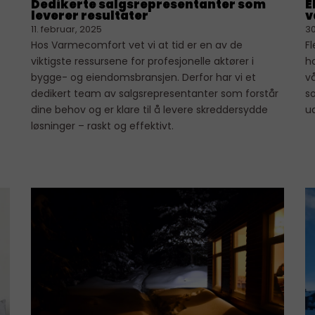
Dedikerte salgsrepresentanter som
E
leverer resultater
v
11. februar, 2025
30
Hos Varmecomfort vet vi at tid er en av de
Fl
viktigste ressursene for profesjonelle aktører i
ho
bygge- og eiendomsbransjen. Derfor har vi et
vå
dedikert team av salgsrepresentanter som forstår
so
dine behov og er klare til å levere skreddersydde
ua
løsninger – raskt og effektivt.