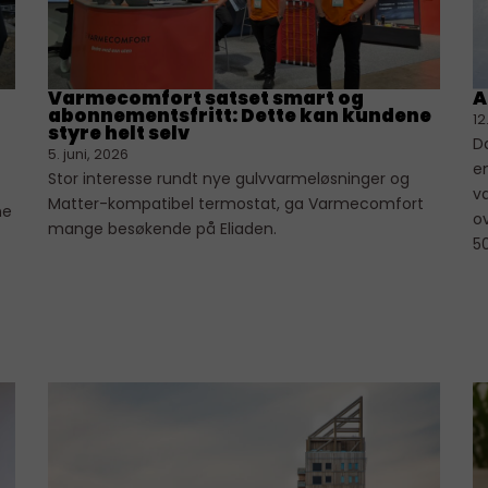
Varmecomfort satset smart og
A
abonnementsfritt: Dette kan kundene
12
styre helt selv
Da
5. juni, 2026
en
Stor interesse rundt nye gulvvarmeløsninger og
v
Matter-kompatibel termostat, ga Varmecomfort
ne
ov
mange besøkende på Eliaden.
5