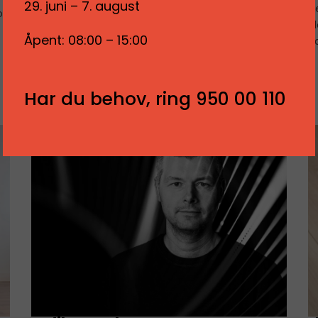
29. juni – 7. august
s
jon
nøkkelen til en vellykket installasjon. – Med både
e
Flexwatt og Prosjektwatt tilbyr vi prosjektering av
Åpent: 08:00 – 15:00
fj
hele anlegget med riktig lengde og kapp, slik at alt
er klart for levering til kunder, sier daglig leder Lars
Ruud i Varmecomfort.
Har du behov, ring 950 00 110