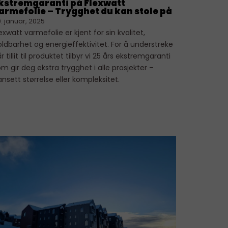
kstremgaranti på Flexwatt
armefolie – Trygghet du kan stole på
. januar, 2025
exwatt varmefolie er kjent for sin kvalitet,
ldbarhet og energieffektivitet. For å understreke
r tillit til produktet tilbyr vi 25 års ekstremgaranti
m gir deg ekstra trygghet i alle prosjekter –
nsett størrelse eller kompleksitet.