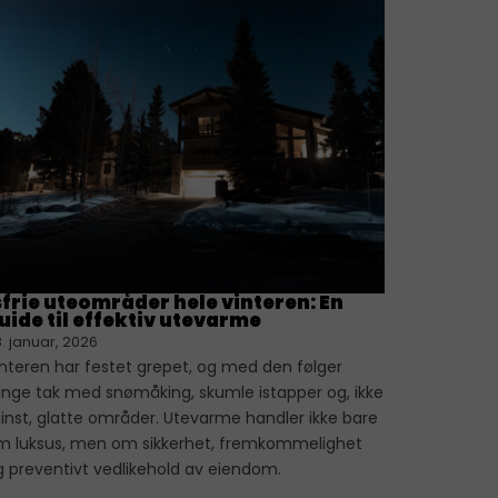
sfrie uteområder hele vinteren: En
uide til effektiv utevarme
. januar, 2026
interen har festet grepet, og med den følger
unge tak med snømåking, skumle istapper og, ikke
inst, glatte områder. Utevarme handler ikke bare
m luksus, men om sikkerhet, fremkommelighet
g preventivt vedlikehold av eiendom.