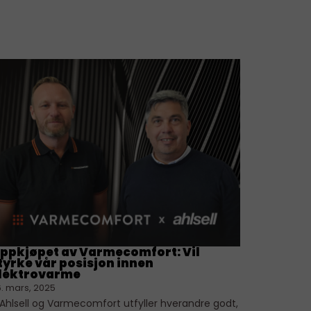
ppkjøpet av Varmecomfort: Vil
tyrke vår posisjon innen
lektrovarme
. mars, 2025
 Ahlsell og Varmecomfort utfyller hverandre godt,