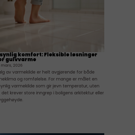
synlig komfort: Fleksible løsninger
or gulvvarme
. mars, 2026
alg av varmekilde er helt avgjørende for både
nneklima og romfølelse. For mange er målet en
synlig varmekilde som gir jevn temperatur, uten
 det krever store inngrep i boligens arkitektur eller
yggehøyde.