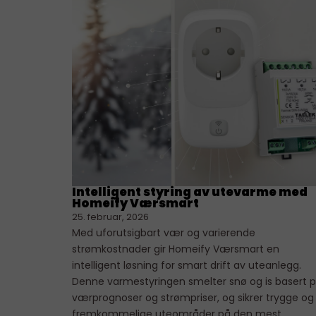
Intelligent styring av utevarme med
Homeify Værsmart
25. februar, 2026
Med uforutsigbart vær og varierende
strømkostnader gir Homeify Værsmart en
intelligent løsning for smart drift av uteanlegg.
Denne varmestyringen smelter snø og is basert 
værprognoser og strømpriser, og sikrer trygge og
fremkommelige uteområder på den mest