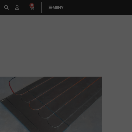
0
MENY